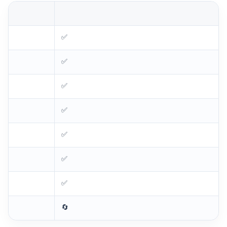
✅
✅
✅
✅
✅
✅
✅ 250 mm/s!
🔄 Příště